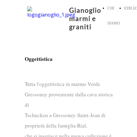
CHI
EDILIZ
Gianoglio
marmi e
SIAMO
graniti
Oggettistica
Tutta l'oggettistica in marmo Verde
Gressoney proveniente dalla cava storica
di
Tschucken a Gressoney-Saint-Jean di
proprietà della famiglia Rial,
che si inserisce nella nuova collezione è